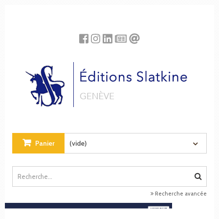
Panneau de gestion des cookies
Panier
(vide)
Recherche avancée