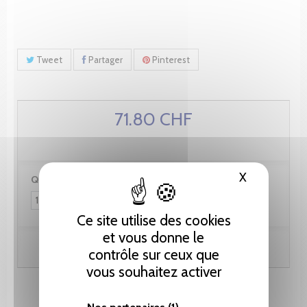
Tweet
Partager
Pinterest
71.80 CHF
X
Masquer le
Quantité :
Ce site utilise des cookies
et vous donne le
Ajouter au panier
contrôle sur ceux que
vous souhaitez activer