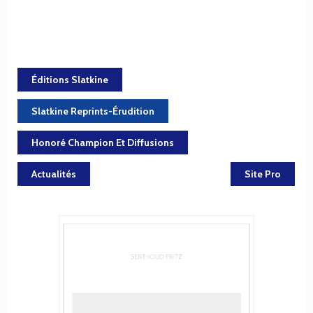
Éditions Slatkine
Slatkine Reprints-Érudition
Honoré Champion Et Diffusions
Actualités
Site Pro