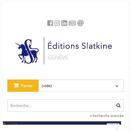
Panneau de gestion des cookies
Panier
(vide)
Recherche avancée