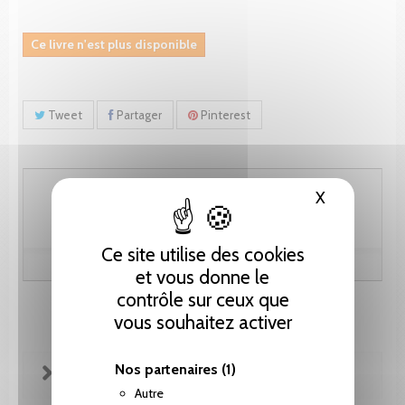
Ce livre n'est plus disponible
Tweet
Partager
Pinterest
82.10 CHF
X
Masquer le
Ce site utilise des cookies
et vous donne le
contrôle sur ceux que
vous souhaitez activer
Nos partenaires
(1)
FICHE TECHNIQUE
Autre