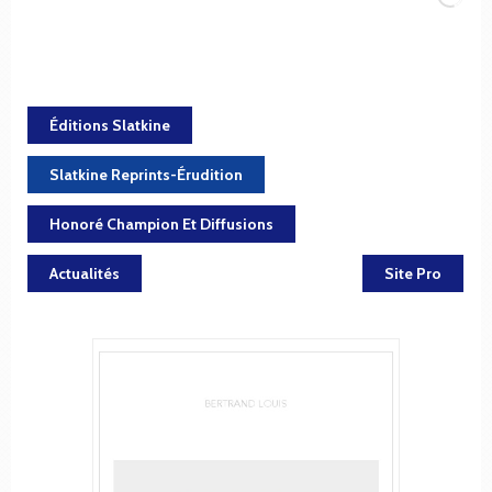
Éditions Slatkine
Slatkine Reprints-Érudition
Honoré Champion Et Diffusions
Actualités
Site Pro