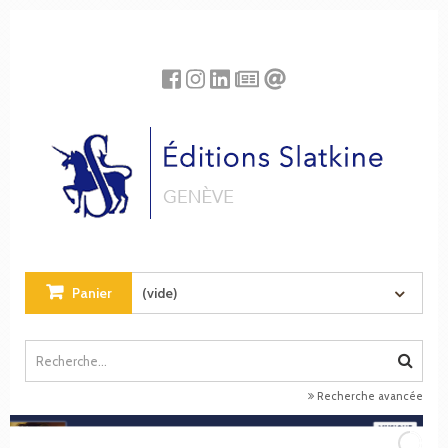
Panneau de gestion des cookies
Panier
(vide)
Recherche avancée