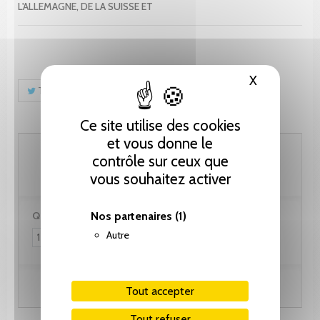
L'ALLEMAGNE, DE LA SUISSE ET
X
Masquer le
Tweet
Partager
Pinterest
Ce site utilise des cookies
et vous donne le
1'436.40 CHF
contrôle sur ceux que
vous souhaitez activer
Quantité :
Nos partenaires
(1)
Autre
Ajouter au panier
Tout accepter
Tout refuser