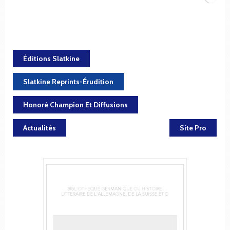
Éditions Slatkine
Slatkine Reprints-Érudition
Honoré Champion Et Diffusions
Actualités
Site Pro