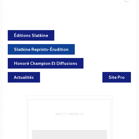
Éditions Slatkine
Slatkine Reprints-Érudition
Honoré Champion Et Diffusions
Actualités
Site Pro