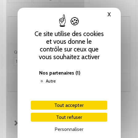
X
Masquer le
92.35 CHF
Ce site utilise des cookies
et vous donne le
contrôle sur ceux que
Quantité :
vous souhaitez activer
Nos partenaires
(1)
Autre
Ajouter au panier
Tout accepter
Tout refuser
FICHE TECHNIQUE
Personnaliser