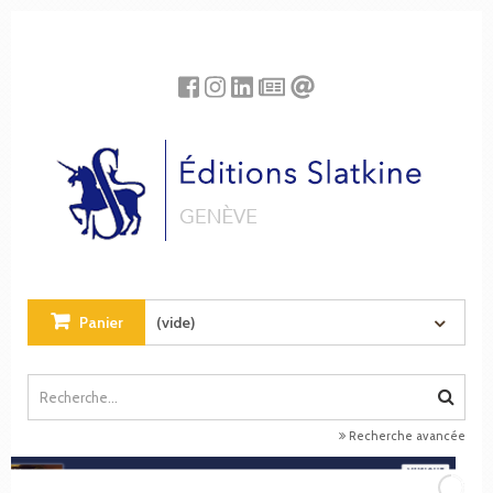
Panneau de gestion des cookies
Panier
(vide)
Recherche avancée