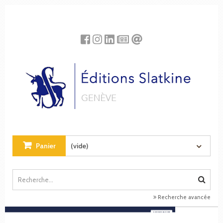
Panneau de gestion des cookies
Panier
(vide)
Recherche avancée