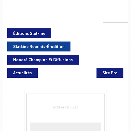
Éditions Slatkine
Slatkine Reprints-Érudition
Honoré Champion Et Diffusions
Actualités
Site Pro