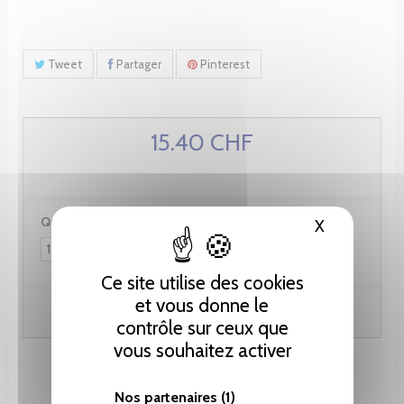
Tweet
Partager
Pinterest
15.40 CHF
Quantité :
X
Masquer le
Ce site utilise des cookies
et vous donne le
Ajouter au panier
contrôle sur ceux que
vous souhaitez activer
Nos partenaires
(1)