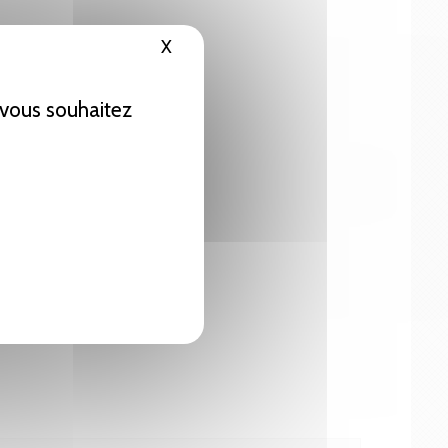
X
Masquer le bandeau des cookies
e vous souhaitez