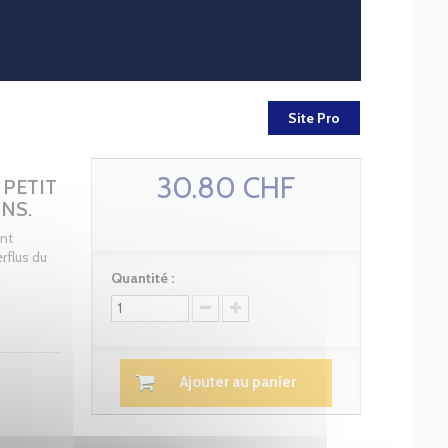
Site Pro
30.80 CHF
 PETIT
NS.
ont
rflus du
Quantité :
Ajouter au panier