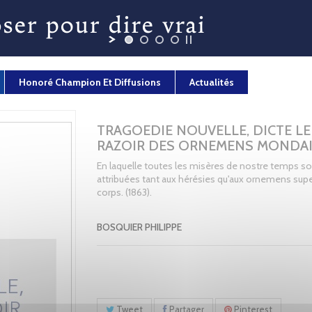
Honoré Champion Et Diffusions
Actualités
TRAGOEDIE NOUVELLE, DICTE LE
RAZOIR DES ORNEMENS MONDAI
En laquelle toutes les misères de nostre temps s
attribuées tant aux hérésies qu'aux ornemens supe
corps. (1863).
BOSQUIER PHILIPPE
Tweet
Partager
Pinterest