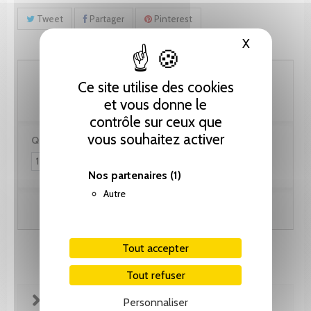
Tweet
Partager
Pinterest
X
Masquer le
71.80 CHF
Ce site utilise des cookies
et vous donne le
contrôle sur ceux que
vous souhaitez activer
Quantité :
Nos partenaires
(1)
Autre
Ajouter au panier
Tout accepter
Tout refuser
FICHE TECHNIQUE
Personnaliser