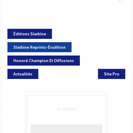
Éditions Slatkine
Slatkine Reprints-Érudition
Honoré Champion Et Diffusions
Actualités
Site Pro