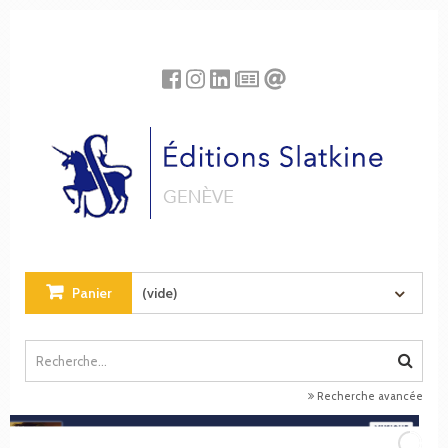
Panneau de gestion des cookies
Panier
(vide)
Recherche avancée