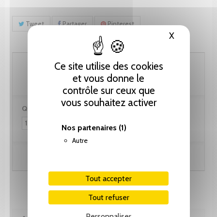
Tweet
Partager
Pinterest
X
Masquer le
92.35 CHF
Ce site utilise des cookies
et vous donne le
contrôle sur ceux que
vous souhaitez activer
Quantité :
Nos partenaires
(1)
Autre
Ajouter au panier
Tout accepter
Tout refuser
Personnaliser