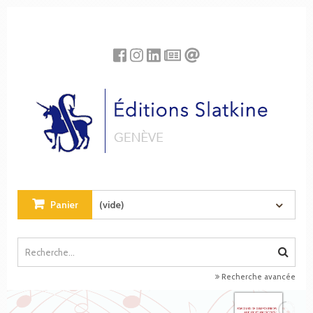
Panneau de gestion des cookies
Panier
(vide)
Recherche avancée