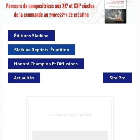
Éditions Slatkine
Slatkine Reprints-Érudition
Honoré Champion Et Diffusions
Actualités
Site Pro