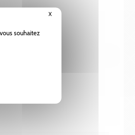
X
Masquer le bandeau des cookies
e vous souhaitez