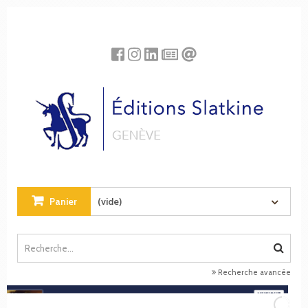
Panneau de gestion des cookies
Panier
(vide)
Recherche avancée