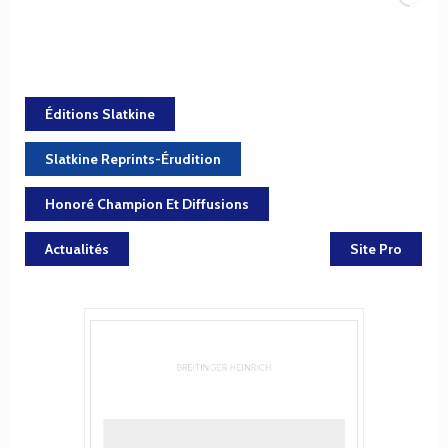
Éditions Slatkine
Slatkine Reprints-Érudition
Honoré Champion Et Diffusions
Actualités
Site Pro