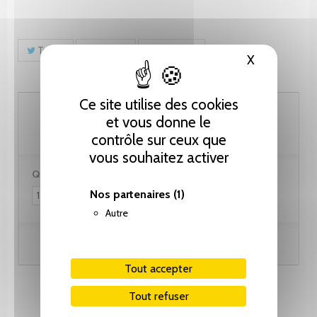
Tweet
Partager
Pinterest
X
Masquer le
Ce site utilise des cookies
25.65 CHF
et vous donne le
contrôle sur ceux que
vous souhaitez activer
Quantité :
Nos partenaires
(1)
Autre
Ajouter au panier
Tout accepter
Tout refuser