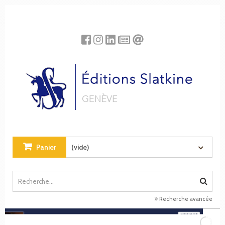
Panneau de gestion des cookies
Panier
(vide)
Recherche avancée