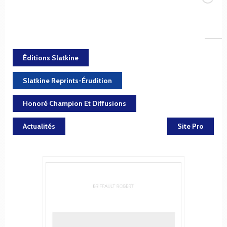
Éditions Slatkine
Slatkine Reprints-Érudition
Honoré Champion Et Diffusions
Actualités
Site Pro