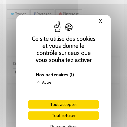
Tweet
Partager
Pinterest
X
Masquer le
61.55 CHF
Ce site utilise des cookies
et vous donne le
contrôle sur ceux que
vous souhaitez activer
Quantité :
Nos partenaires
(1)
Autre
Ajouter au panier
Tout accepter
Tout refuser
Personnaliser