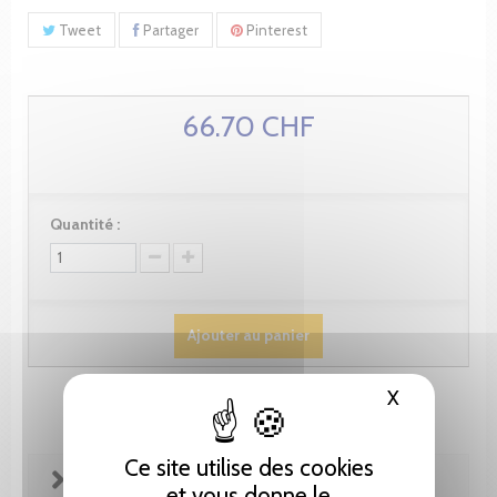
Tweet
Partager
Pinterest
66.70 CHF
Quantité :
Ajouter au panier
X
Masquer le
Ce site utilise des cookies
FICHE TECHNIQUE
et vous donne le