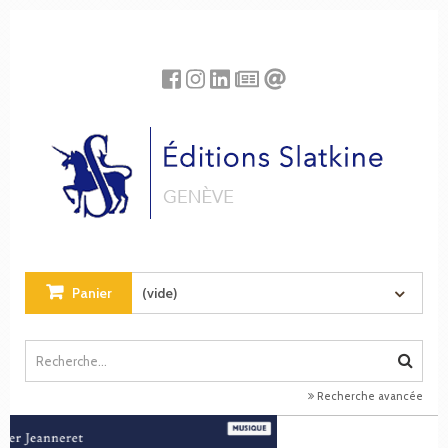
Panneau de gestion des cookies
Panier
(vide)
Recherche avancée