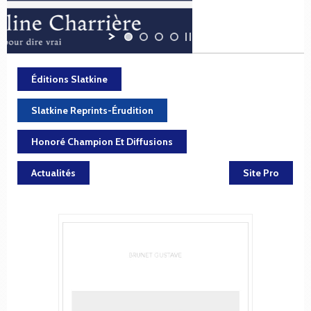
Éditions Slatkine
Slatkine Reprints-Érudition
Honoré Champion Et Diffusions
Actualités
Site Pro