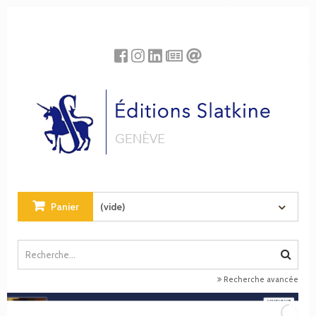
Panneau de gestion des cookies
Panier
(vide)
Recherche avancée