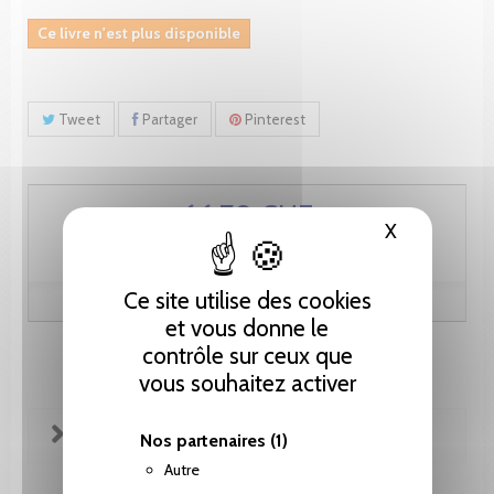
Ce livre n'est plus disponible
Tweet
Partager
Pinterest
66.70 CHF
X
Masquer le
Ce site utilise des cookies
et vous donne le
contrôle sur ceux que
vous souhaitez activer
FICHE TECHNIQUE
Nos partenaires
(1)
Autre