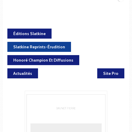
Éditions Slatkine
Slatkine Reprints-Érudition
Honoré Champion Et Diffusions
Actualités
Site Pro