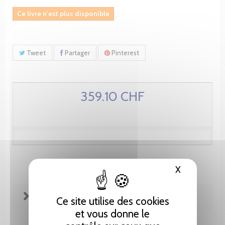
Ce livre n'est plus disponible
Tweet
Partager
Pinterest
359.10 CHF
X
Masquer le
FICHE TECHNIQUE
Ce site utilise des cookies
et vous donne le