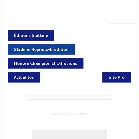
Éditions Slatkine
Slatkine Reprints-Érudition
Honoré Champion Et Diffusions
Actualités
Site Pro