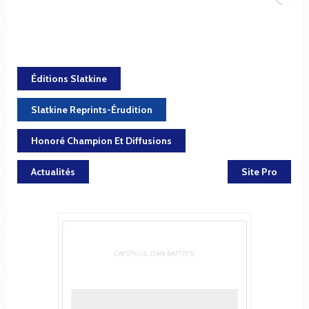
Éditions Slatkine
Slatkine Reprints-Érudition
Honoré Champion Et Diffusions
Actualités
Site Pro