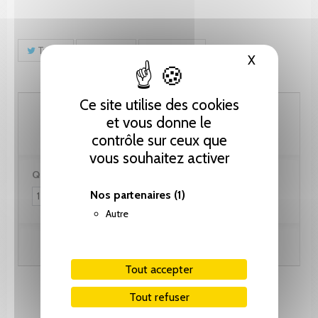
Tweet
Partager
Pinterest
X
Masquer le
Ce site utilise des cookies
41.05 CHF
et vous donne le
contrôle sur ceux que
vous souhaitez activer
Quantité :
Nos partenaires
(1)
Autre
Ajouter au panier
Tout accepter
Tout refuser