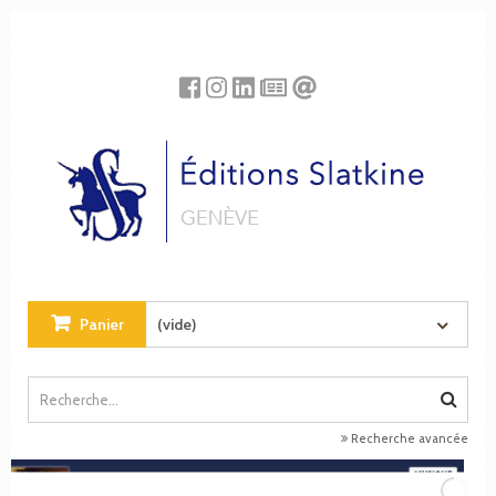
Panneau de gestion des cookies
Panier
(vide)
Recherche avancée