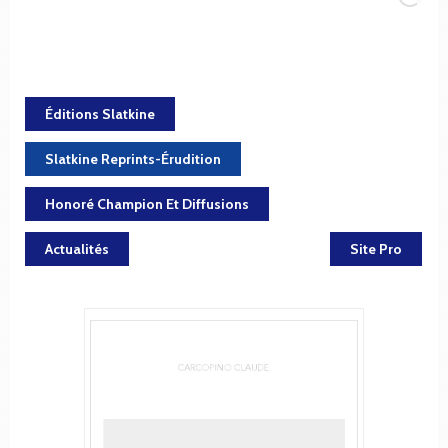
Éditions Slatkine
Slatkine Reprints-Érudition
Honoré Champion Et Diffusions
Actualités
Site Pro