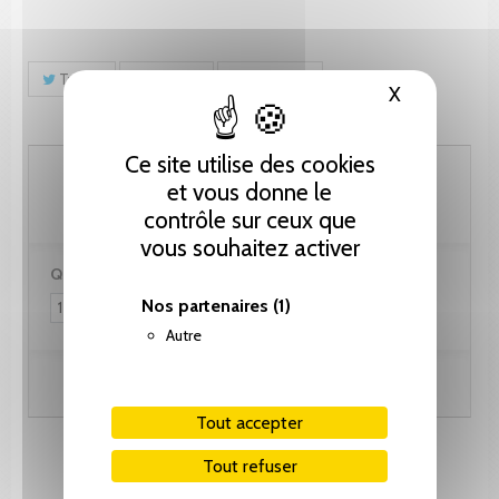
Tweet
Partager
Pinterest
X
Masquer le
Ce site utilise des cookies
46.15 CHF
et vous donne le
contrôle sur ceux que
vous souhaitez activer
Quantité :
Nos partenaires
(1)
Autre
Ajouter au panier
Tout accepter
Tout refuser