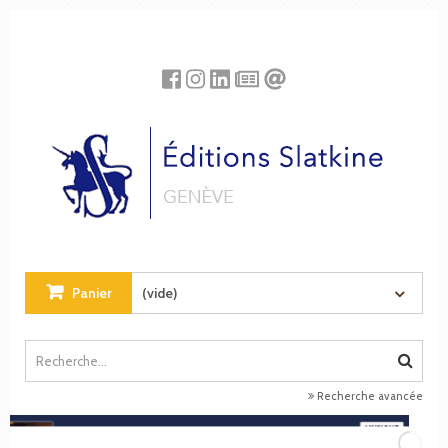
Panneau de gestion des cookies
Panier
(vide)
Recherche avancée