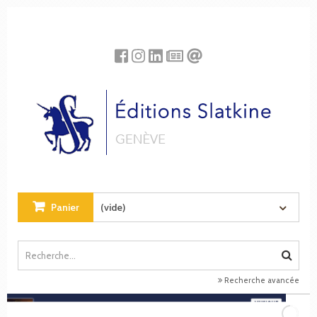
Panneau de gestion des cookies
Panier
(vide)
Recherche avancée