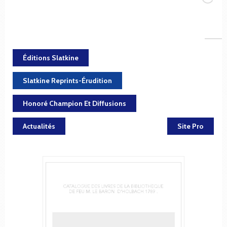
Éditions Slatkine
Slatkine Reprints-Érudition
Honoré Champion Et Diffusions
Actualités
Site Pro