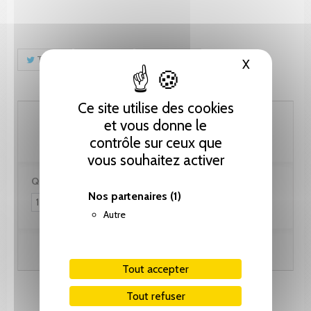
Tweet
Partager
Pinterest
X
Masquer le
Ce site utilise des cookies
61.55 CHF
et vous donne le
contrôle sur ceux que
vous souhaitez activer
Quantité :
Nos partenaires
(1)
Autre
Ajouter au panier
Tout accepter
Tout refuser