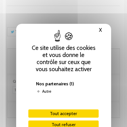
X
Masquer le
Tweet
Partager
Pinterest
Ce site utilise des cookies
et vous donne le
102.60 CHF
contrôle sur ceux que
vous souhaitez activer
Quantité :
Nos partenaires
(1)
Autre
Ajouter au panier
Tout accepter
Tout refuser