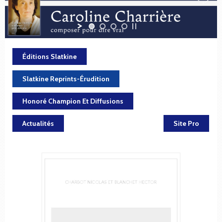
Éditions Slatkine
Slatkine Reprints-Érudition
Honoré Champion Et Diffusions
Actualités
Site Pro