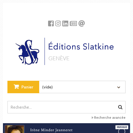
Panneau de gestion des cookies
Panier
(vide)
Recherche avancée