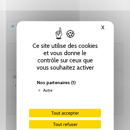
Tweet
Partager
Pinterest
X
Masquer le
Ce site utilise des cookies
56.45 CHF
et vous donne le
contrôle sur ceux que
vous souhaitez activer
Quantité :
Nos partenaires
(1)
Autre
Ajouter au panier
Tout accepter
Tout refuser