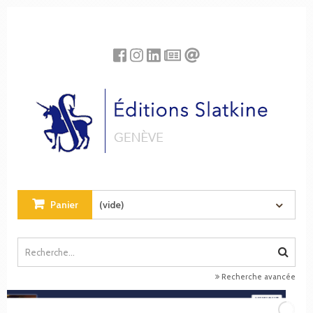
Panneau de gestion des cookies
Panier
(vide)
Recherche avancée