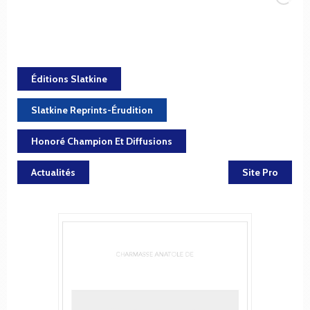
Éditions Slatkine
Slatkine Reprints-Érudition
Honoré Champion Et Diffusions
Actualités
Site Pro