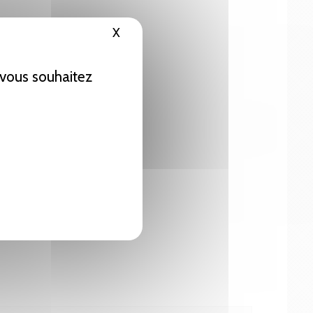
X
Masquer le bandeau des cookies
e vous souhaitez