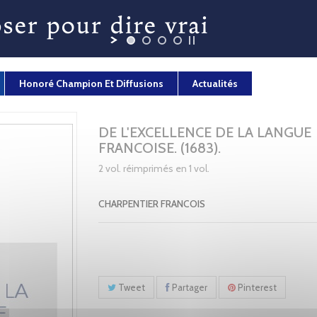
Honoré Champion Et Diffusions
Actualités
DE L'EXCELLENCE DE LA LANGUE
FRANCOISE. (1683).
2 vol. réimprimés en 1 vol.
CHARPENTIER FRANCOIS
Tweet
Partager
Pinterest