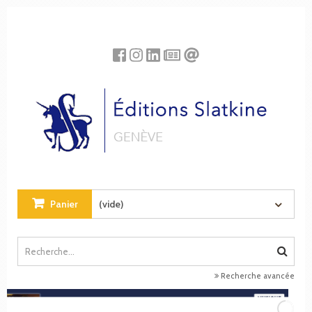
Panneau de gestion des cookies
Panier
(vide)
Recherche avancée