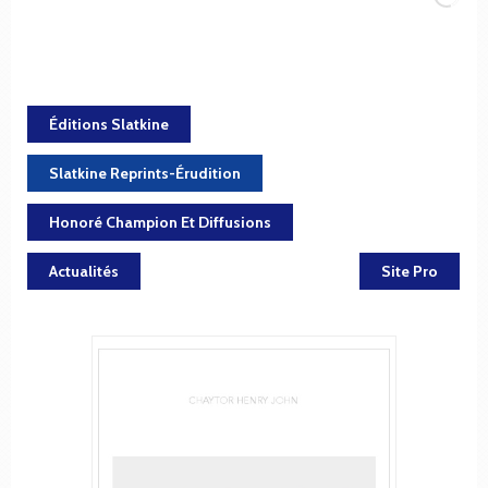
Éditions Slatkine
Slatkine Reprints-Érudition
Honoré Champion Et Diffusions
Actualités
Site Pro