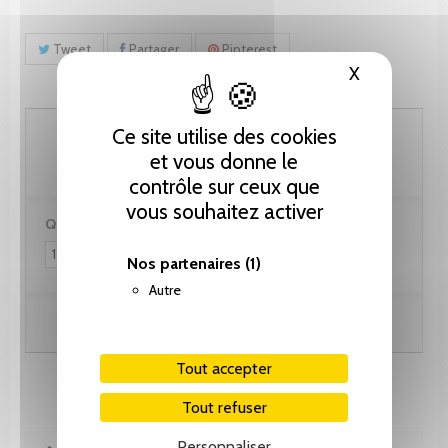
Tweet
Partager
Pinterest
X
Masquer le
35.90 CHF
Ce site utilise des cookies
et vous donne le
contrôle sur ceux que
vous souhaitez activer
Quantité :
Nos partenaires
(1)
Autre
Ajouter au panier
Tout accepter
Tout refuser
Personnaliser