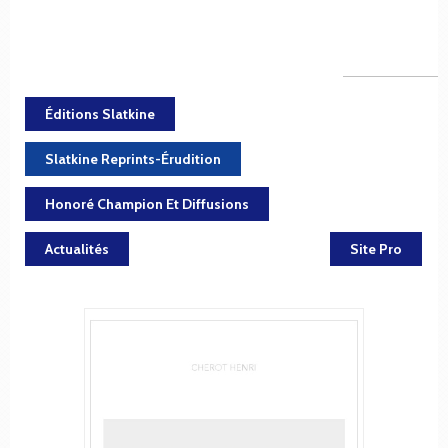
Éditions Slatkine
Slatkine Reprints-Érudition
Honoré Champion Et Diffusions
Actualités
Site Pro