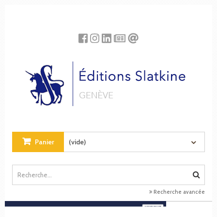
Panneau de gestion des cookies
Panier
(vide)
Recherche avancée