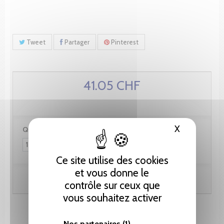
Tweet
Partager
Pinterest
41.05 CHF
X
Masquer le
Quantité :
Ce site utilise des cookies
et vous donne le
Ajouter au panier
contrôle sur ceux que
vous souhaitez activer
Nos partenaires
(1)