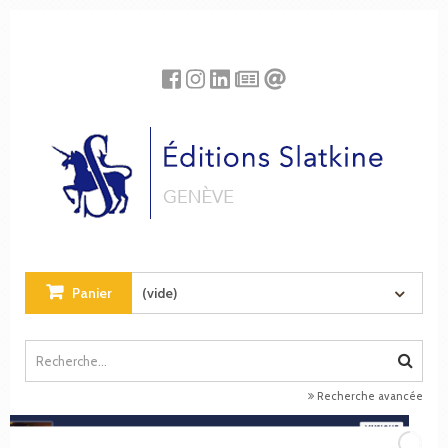
Panneau de gestion des cookies
Panier
(vide)
Recherche avancée