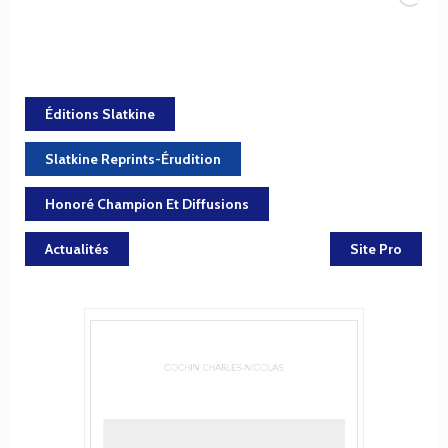
Éditions Slatkine
Slatkine Reprints-Érudition
Honoré Champion Et Diffusions
Actualités
Site Pro