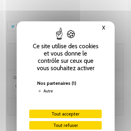
Tweet
Partager
Pinterest
X
Masquer le
Ce site utilise des cookies
30.80 CHF
et vous donne le
contrôle sur ceux que
vous souhaitez activer
Quantité :
Nos partenaires
(1)
Autre
Ajouter au panier
Tout accepter
Tout refuser