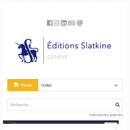
Panneau de gestion des cookies
Panier
(vide)
Recherche avancée