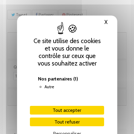
Tweet
Partager
Pinterest
X
Masquer le
35.90 CHF
Ce site utilise des cookies
et vous donne le
contrôle sur ceux que
vous souhaitez activer
Quantité :
Nos partenaires
(1)
Autre
Ajouter au panier
Tout accepter
Tout refuser
Personnaliser