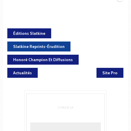
Éditions Slatkine
Slatkine Reprints-Érudition
Honoré Champion Et Diffusions
Actualités
Site Pro