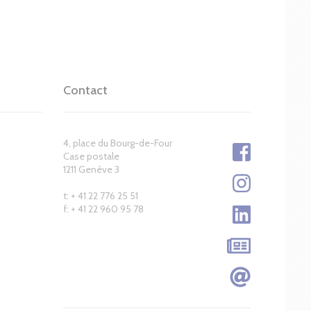
Contact
4, place du Bourg-de-Four
Case postale
1211 Genève 3
t: + 41 22 776 25 51
f: + 41 22 960 95 78