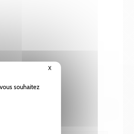
X
Masquer le bandeau des cookies
e vous souhaitez