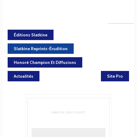
Éditions Slatkine
Slatkine Reprints-Érudition
Honoré Champion Et Diffusions
Actualités
Site Pro