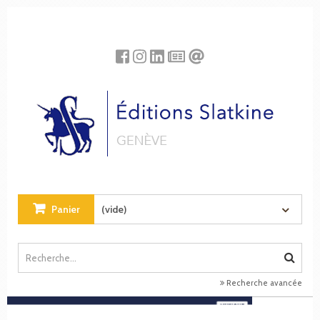
Panneau de gestion des cookies
Panier
(vide)
Recherche avancée