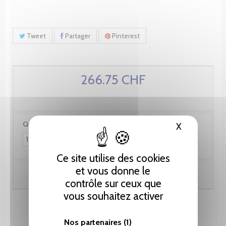
Tweet
Partager
Pinterest
266.75 CHF
Quantité :
X
Masquer le
Ce site utilise des cookies
et vous donne le
Ajouter au panier
contrôle sur ceux que
vous souhaitez activer
Nos partenaires
(1)