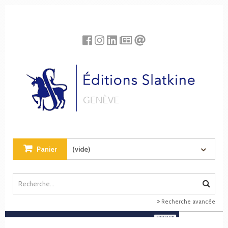
Panneau de gestion des cookies
Panier
(vide)
Recherche avancée