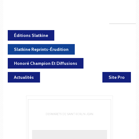
Éditions Slatkine
Slatkine Reprints-Érudition
Honoré Champion Et Diffusions
Actualités
Site Pro