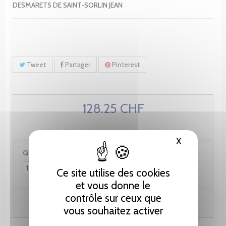
DESMARETS DE SAINT-SORLIN JEAN
Tweet
Partager
Pinterest
128.25 CHF
X
Masquer le
Quantité :
Ce site utilise des cookies
et vous donne le
contrôle sur ceux que
Ajouter au panier
vous souhaitez activer