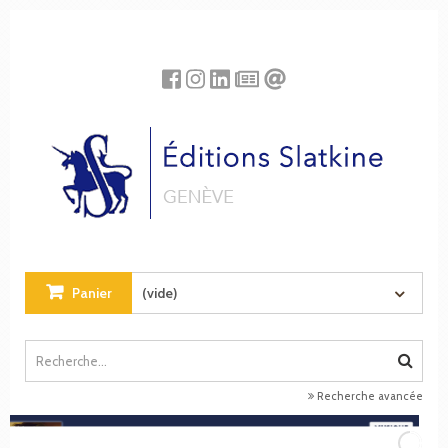
Panneau de gestion des cookies
Panier
(vide)
Recherche avancée