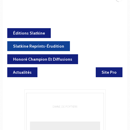
Éditions Slatkine
Slatkine Reprints-Érudition
Honoré Champion Et Diffusions
Actualités
Site Pro