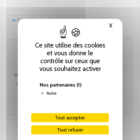
Tweet
Partager
Pinterest
X
Masquer le
Ce site utilise des cookies
76.95 CHF
et vous donne le
contrôle sur ceux que
vous souhaitez activer
Quantité :
Nos partenaires
(1)
Autre
Ajouter au panier
Tout accepter
Tout refuser