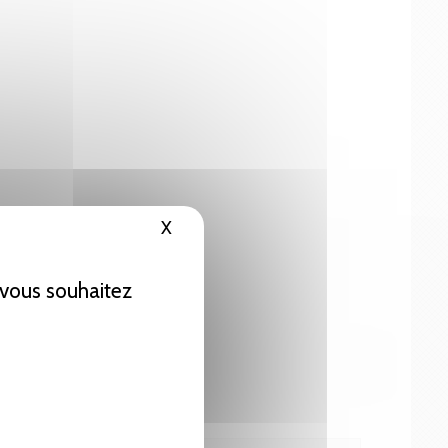
X
Masquer le bandeau des cookies
e vous souhaitez