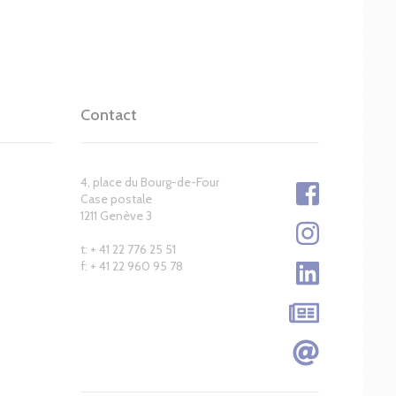
Contact
4, place du Bourg-de-Four
Case postale
1211 Genève 3
t: + 41 22 776 25 51
f: + 41 22 960 95 78