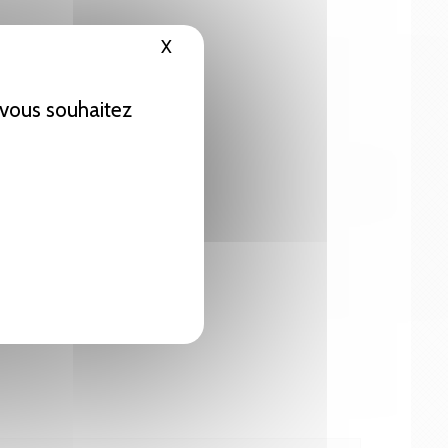
X
Masquer le bandeau des cookies
e vous souhaitez