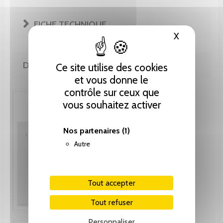
FICHE TECHNIQUE
X
Masquer le
DE MÊME AUTEUR(E)
Ce site utilise des cookies
et vous donne le
contrôle sur ceux que
vous souhaitez activer
Nos partenaires
(1)
Autre
Tout accepter
Tout refuser
Personnaliser