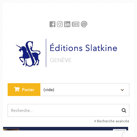
Panneau de gestion des cookies
Panier
(vide)
Recherche avancée