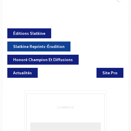
Éditions Slatkine
Slatkine Reprints-Érudition
Honoré Champion Et Diffusions
Actualités
Site Pro