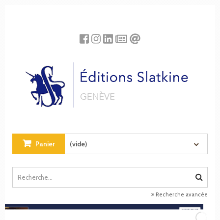
Panneau de gestion des cookies
Panier
(vide)
Recherche avancée