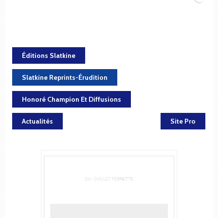
Éditions Slatkine
Slatkine Reprints-Érudition
Honoré Champion Et Diffusions
Actualités
Site Pro