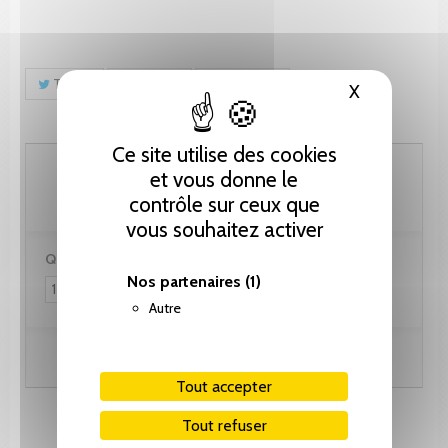
Tweet
Partager
Pinterest
X
Masquer le
Ce site utilise des cookies
30.80 CHF
et vous donne le
contrôle sur ceux que
vous souhaitez activer
Quantité :
Nos partenaires
(1)
Autre
Ajouter au panier
Tout accepter
Tout refuser