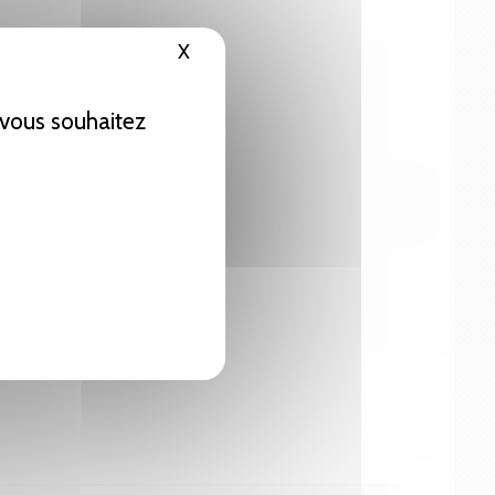
X
Masquer le bandeau des cookies
e vous souhaitez