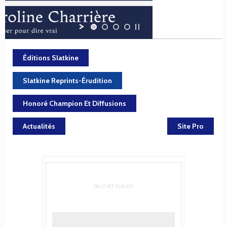
Éditions Slatkine
Slatkine Reprints-Érudition
Honoré Champion Et Diffusions
Actualités
Site Pro