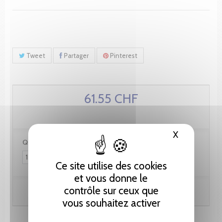
Tweet
Partager
Pinterest
61.55 CHF
X
Masquer le
Quantité :
Ce site utilise des cookies
et vous donne le
contrôle sur ceux que
Ajouter au panier
vous souhaitez activer