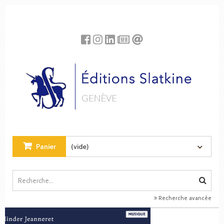
Panneau de gestion des cookies
Panier
(vide)
Recherche avancée