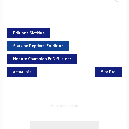
Éditions Slatkine
Slatkine Reprints-Érudition
Honoré Champion Et Diffusions
Actualités
Site Pro