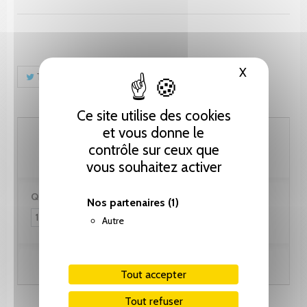
X
Masquer le
Tweet
Partager
Pinterest
Ce site utilise des cookies
et vous donne le
76.95 CHF
contrôle sur ceux que
vous souhaitez activer
Quantité :
Nos partenaires
(1)
Autre
Ajouter au panier
Tout accepter
Tout refuser