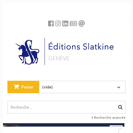
Panneau de gestion des cookies
Panier
(vide)
Recherche avancée