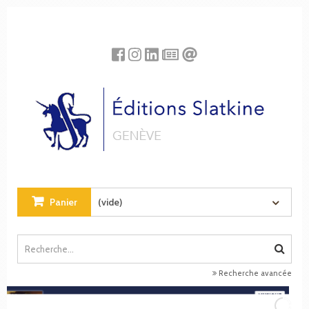
Panneau de gestion des cookies
Panier
(vide)
Recherche avancée