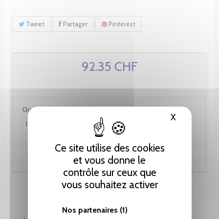
Tweet
Partager
Pinterest
92.35 CHF
Quantité :
X
Masquer le
Ce site utilise des cookies
Ajouter au panier
et vous donne le
contrôle sur ceux que
vous souhaitez activer
Nos partenaires
(1)