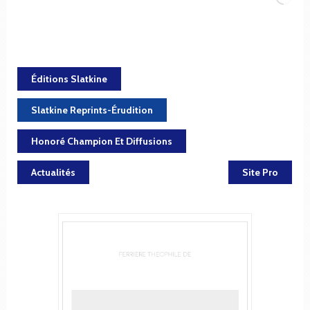
Éditions Slatkine
Slatkine Reprints-Érudition
Honoré Champion Et Diffusions
Actualités
Site Pro