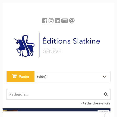
Panneau de gestion des cookies
Panier
(vide)
Recherche avancée