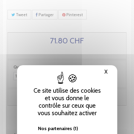
Tweet
Partager
Pinterest
71.80 CHF
Quantité :
X
Masquer le
Ce site utilise des cookies
Ajouter au panier
et vous donne le
contrôle sur ceux que
vous souhaitez activer
Nos partenaires
(1)