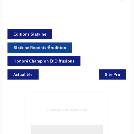
Éditions Slatkine
Slatkine Reprints-Érudition
Honoré Champion Et Diffusions
Actualités
Site Pro