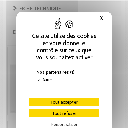
FICHE TECHNIQUE
X
Masquer le
DE MÊME AUTEUR(E)
Ce site utilise des cookies
et vous donne le
contrôle sur ceux que
vous souhaitez activer
Nos partenaires
(1)
Autre
Tout accepter
Tout refuser
Personnaliser