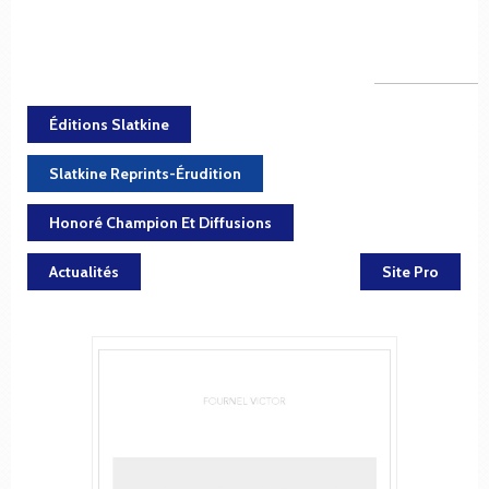
Éditions Slatkine
Slatkine Reprints-Érudition
Honoré Champion Et Diffusions
Actualités
Site Pro