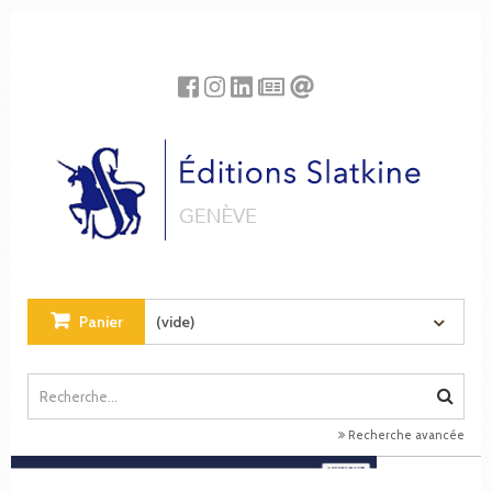
Panneau de gestion des cookies
Panier
(vide)
Recherche avancée