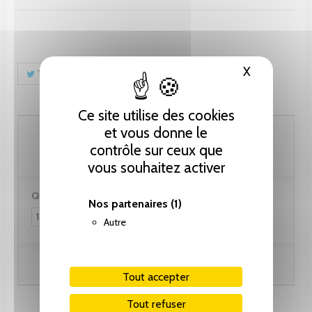
X
Masquer le
Tweet
Partager
Pinterest
Ce site utilise des cookies
35.90 CHF
et vous donne le
contrôle sur ceux que
vous souhaitez activer
Quantité :
Nos partenaires
(1)
Autre
Ajouter au panier
Tout accepter
Tout refuser