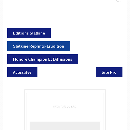
Éditions Slatkine
Slatkine Reprints-Érudition
Honoré Champion Et Diffusions
Actualités
Site Pro