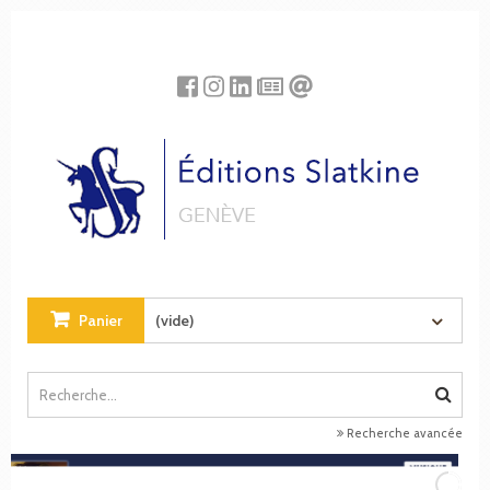
Panneau de gestion des cookies
Panier
(vide)
Recherche avancée