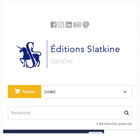
Panneau de gestion des cookies
Panier
(vide)
Recherche avancée