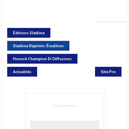
Éditions Slatkine
Slatkine Reprints-Érudition
Honoré Champion Et Diffusions
Actualités
Site Pro