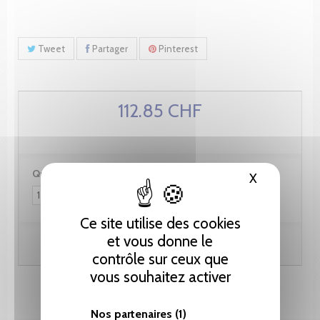
Tweet
Partager
Pinterest
112.85 CHF
Quantité :
X
Masquer le
Ce site utilise des cookies
et vous donne le
Ajouter au panier
contrôle sur ceux que
vous souhaitez activer
Nos partenaires
(1)