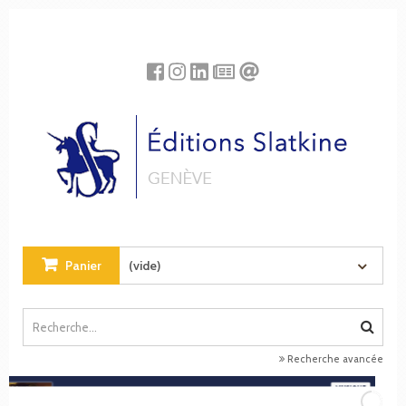
Panneau de gestion des cookies
Panier
(vide)
Recherche avancée