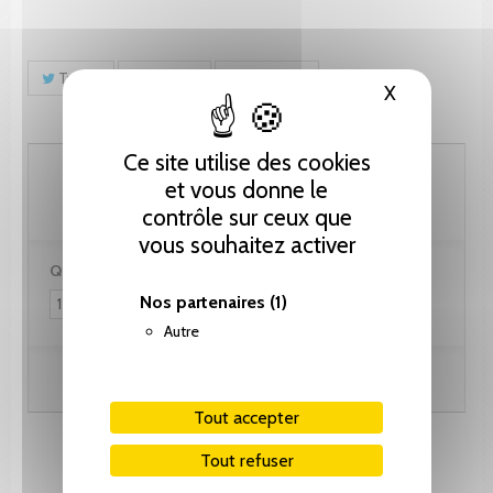
Tweet
Partager
Pinterest
X
Masquer le
Ce site utilise des cookies
76.95 CHF
et vous donne le
contrôle sur ceux que
vous souhaitez activer
Quantité :
Nos partenaires
(1)
Autre
Ajouter au panier
Tout accepter
Tout refuser