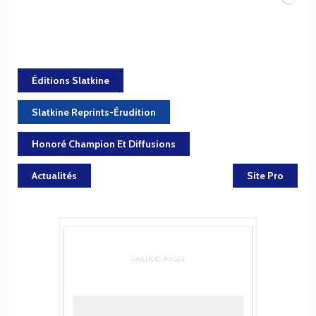
Éditions Slatkine
Slatkine Reprints-Érudition
Honoré Champion Et Diffusions
Actualités
Site Pro