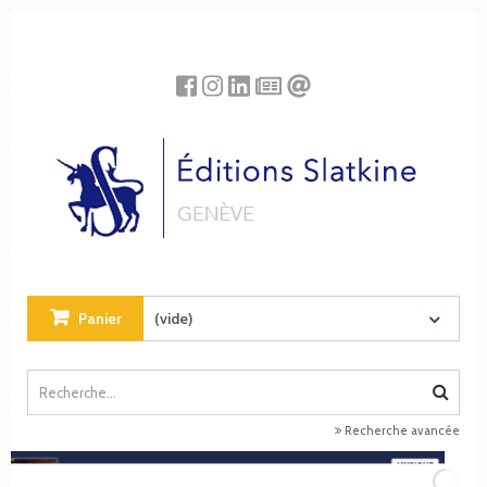
Panneau de gestion des cookies
Panier
(vide)
Recherche avancée