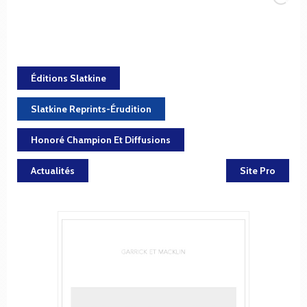
Éditions Slatkine
Slatkine Reprints-Érudition
Honoré Champion Et Diffusions
Actualités
Site Pro