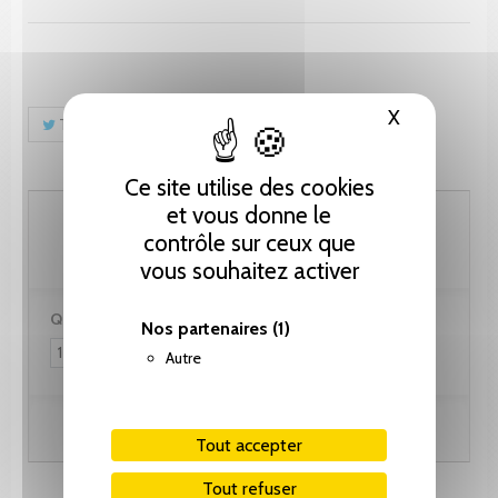
X
Masquer le
Tweet
Partager
Pinterest
Ce site utilise des cookies
et vous donne le
76.95 CHF
contrôle sur ceux que
vous souhaitez activer
Quantité :
Nos partenaires
(1)
Autre
Ajouter au panier
Tout accepter
Tout refuser