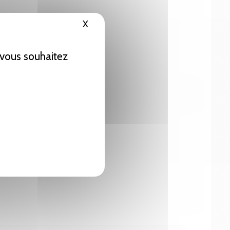
X
Masquer le bandeau des cookies
e vous souhaitez