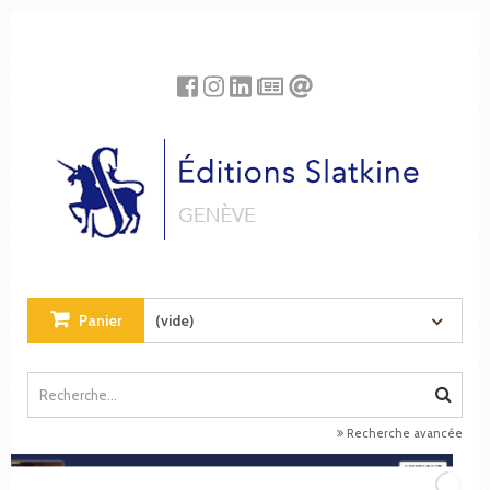
Panneau de gestion des cookies
Panier
(vide)
Recherche avancée