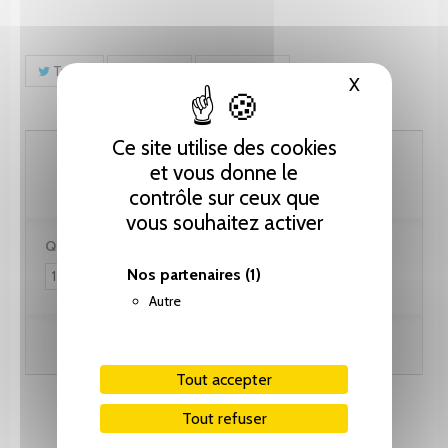
Tweet
Partager
Pinterest
X
Masquer le
Ce site utilise des cookies
112.85 CHF
et vous donne le
contrôle sur ceux que
vous souhaitez activer
Quantité :
Nos partenaires
(1)
Autre
Ajouter au panier
Tout accepter
Tout refuser