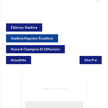
Éditions Slatkine
Slatkine Reprints-Érudition
Honoré Champion Et Diffusions
Actualités
Site Pro