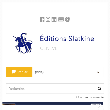
Panneau de gestion des cookies
Panier
(vide)
Recherche avancée