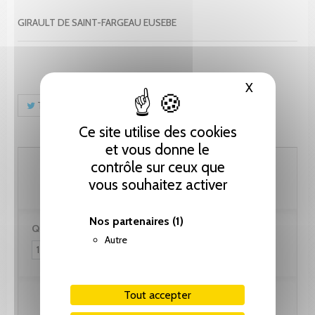
GIRAULT DE SAINT-FARGEAU EUSEBE
X
Masquer le
Tweet
Partager
Pinterest
Ce site utilise des cookies
et vous donne le
148.75 CHF
contrôle sur ceux que
vous souhaitez activer
Nos partenaires
(1)
Quantité :
Autre
Tout accepter
Ajouter au panier