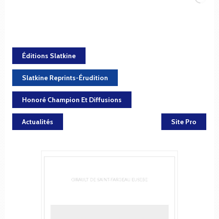
Éditions Slatkine
Slatkine Reprints-Érudition
Honoré Champion Et Diffusions
Actualités
Site Pro