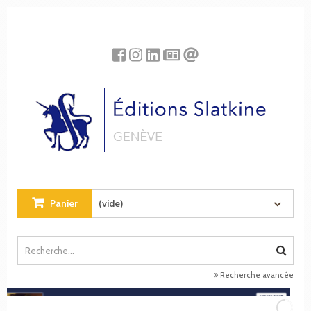
Panneau de gestion des cookies
Panier
(vide)
Recherche avancée