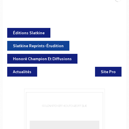
Éditions Slatkine
Slatkine Reprints-Érudition
Honoré Champion Et Diffusions
Actualités
Site Pro