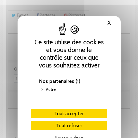
Tweet
Partager
Pinterest
X
Masquer le
61.55 CHF
Ce site utilise des cookies
et vous donne le
contrôle sur ceux que
vous souhaitez activer
Quantité :
Nos partenaires
(1)
Autre
Ajouter au panier
Tout accepter
Tout refuser
Personnaliser