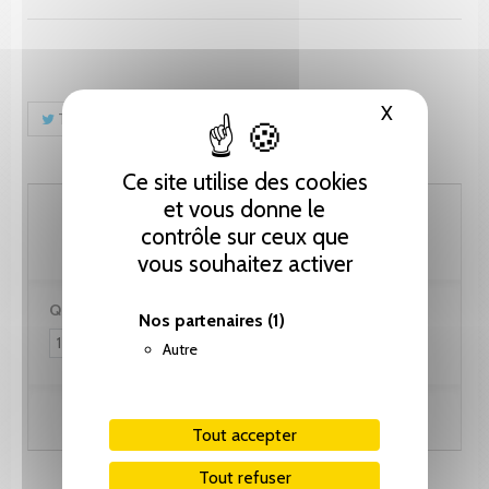
X
Masquer le
Tweet
Partager
Pinterest
Ce site utilise des cookies
et vous donne le
143.65 CHF
contrôle sur ceux que
vous souhaitez activer
Quantité :
Nos partenaires
(1)
Autre
Ajouter au panier
Tout accepter
Tout refuser