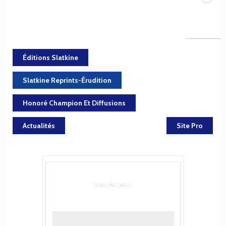
Éditions Slatkine
Slatkine Reprints-Érudition
Honoré Champion Et Diffusions
Actualités
Site Pro