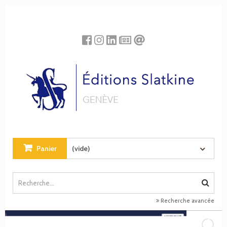
Panneau de gestion des cookies
Panier
(vide)
Recherche avancée