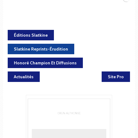
Éditions Slatkine
Slatkine Reprints-Érudition
Honoré Champion Et Diffusions
Actualités
Site Pro