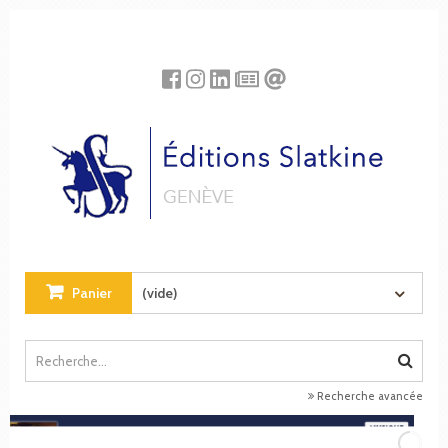
Panneau de gestion des cookies
Panier
(vide)
Recherche avancée