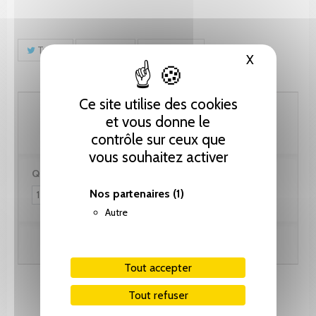
Tweet
Partager
Pinterest
X
Masquer le
Ce site utilise des cookies
87.20 CHF
et vous donne le
contrôle sur ceux que
vous souhaitez activer
Quantité :
Nos partenaires
(1)
Autre
Ajouter au panier
Tout accepter
Tout refuser