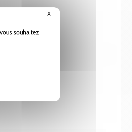
X
Masquer le bandeau des cookies
e vous souhaitez