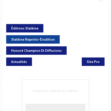
Éditions Slatkine
Slatkine Reprints-Érudition
Honoré Champion Et Diffusions
Actualités
Site Pro