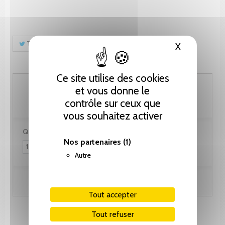
Tweet
Partager
Pinterest
X
Masquer le
Ce site utilise des cookies
41.05 CHF
et vous donne le
contrôle sur ceux que
vous souhaitez activer
Quantité :
Nos partenaires
(1)
Autre
Ajouter au panier
Tout accepter
Tout refuser